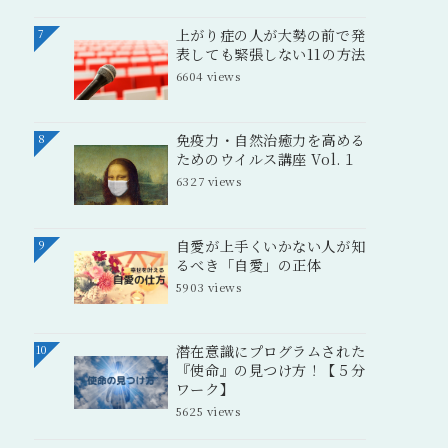
上がり症の人が大勢の前で発
7
表しても緊張しない11の方法
6604 views
免疫力・自然治癒力を高める
8
ためのウイルス講座 Vol.１
6327 views
自愛が上手くいかない人が知
9
るべき「自愛」の正体
5903 views
潜在意識にプログラムされた
10
『使命』の見つけ方！【５分
ワーク】
5625 views