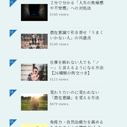
２分で分かる「人生の焦燥感
11
や不安感」への対処法
5345 views
潜在意識で引き寄せ「うまく
12
いかない人」の共通点
5245 views
仕事を断れない人でも「ノ
13
ー」と言えるようになる方法
【26種類の例文つき】
5121 views
変わりたいのに変われない
14
「潜在意識」を変える方法
5079 views
免疫力・自然治癒力を高める
15