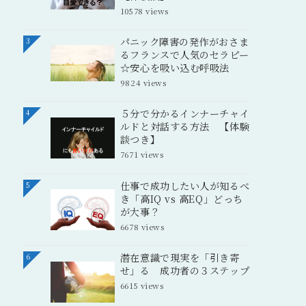
10578 views
パニック障害の発作がおさま
3
るフランスで人気のセラピー
☆安心を吸い込む呼吸法
9824 views
５分で分かるインナーチャイ
4
ルドと対話する方法 【体験
談つき】
7671 views
仕事で成功したい人が知るべ
5
き「高IQ vs 高EQ」どっち
が大事？
6678 views
潜在意識で現実を「引き寄
6
せ」る 成功者の３ステップ
6615 views