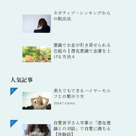
ネガティブ・シンキングから
の脱出法
意識でお金が引き寄せられる
仕組み┃潜在意識で金運を上
げる方法４
人気記事
素人でもできるハイヤーセル
1
フとの繋がり方
10647 views
自愛苦手さん卒業☆「潜在意
2
識との対話」で自愛に満ちる
【体験談】