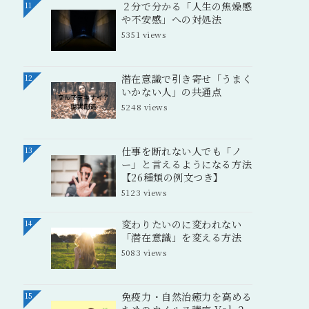
２分で分かる「人生の焦燥感
11
や不安感」への対処法
5351 views
潜在意識で引き寄せ「うまく
12
いかない人」の共通点
5248 views
仕事を断れない人でも「ノ
13
ー」と言えるようになる方法
【26種類の例文つき】
5123 views
変わりたいのに変われない
14
「潜在意識」を変える方法
5083 views
免疫力・自然治癒力を高める
15