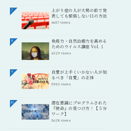
上がり症の人が大勢の前で発
7
表しても緊張しない11の方法
6607 views
免疫力・自然治癒力を高める
8
ためのウイルス講座 Vol.１
6329 views
自愛が上手くいかない人が知
9
るべき「自愛」の正体
5903 views
潜在意識にプログラムされた
10
『使命』の見つけ方！【５分
ワーク】
5628 views