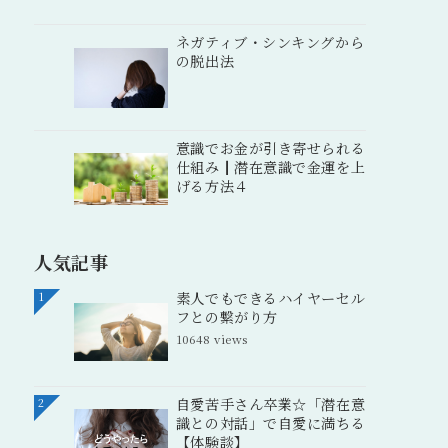
ネガティブ・シンキングから
の脱出法
意識でお金が引き寄せられる
仕組み┃潜在意識で金運を上
げる方法４
人気記事
素人でもできるハイヤーセル
1
フとの繋がり方
10648 views
自愛苦手さん卒業☆「潜在意
2
識との対話」で自愛に満ちる
【体験談】