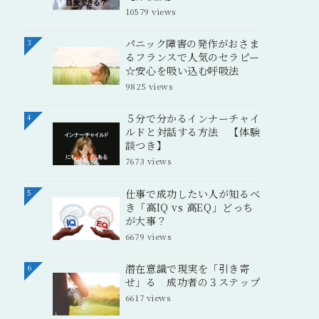
10579 views
パニック障害の発作がおさま
3
るフランスで人気のセラピー
☆安心を吸い込む呼吸法
9825 views
５分で分かるインナーチャイ
4
ルドと対話する方法 【体験
談つき】
7673 views
仕事で成功したい人が知るべ
5
き「高IQ vs 高EQ」どっち
が大事？
6679 views
潜在意識で現実を「引き寄
6
せ」る 成功者の３ステップ
6617 views