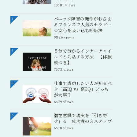
10581 views
パニック障害の発作がおさま
3
るフランスで人気のセラピー
☆安心を吸い込む呼吸法
9826 views
５分で分かるインナーチャイ
4
ルドと対話する方法 【体験
談つき】
7673 views
仕事で成功したい人が知るべ
5
き「高IQ vs 高EQ」どっち
が大事？
6679 views
潜在意識で現実を「引き寄
6
せ」る 成功者の３ステップ
6618 views