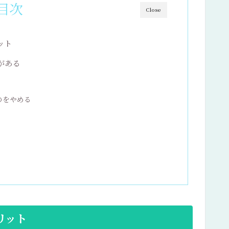
目次
Close
ット
がある
のをやめる
リット