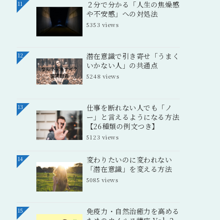
２分で分かる「人生の焦燥感
11
や不安感」への対処法
5353 views
潜在意識で引き寄せ「うまく
12
いかない人」の共通点
5248 views
仕事を断れない人でも「ノ
13
ー」と言えるようになる方法
【26種類の例文つき】
5123 views
変わりたいのに変われない
14
「潜在意識」を変える方法
5085 views
免疫力・自然治癒力を高める
15