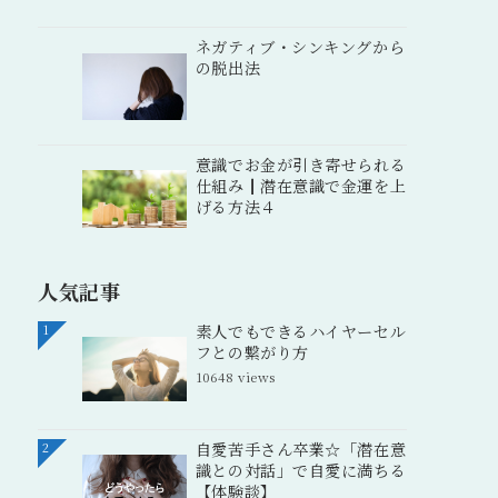
ネガティブ・シンキングから
の脱出法
意識でお金が引き寄せられる
仕組み┃潜在意識で金運を上
げる方法４
人気記事
素人でもできるハイヤーセル
1
フとの繋がり方
10648 views
自愛苦手さん卒業☆「潜在意
2
識との対話」で自愛に満ちる
【体験談】