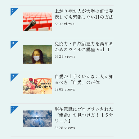
上がり症の人が大勢の前で発
7
表しても緊張しない11の方法
6607 views
免疫力・自然治癒力を高める
8
ためのウイルス講座 Vol.１
6329 views
自愛が上手くいかない人が知
9
るべき「自愛」の正体
5903 views
潜在意識にプログラムされた
10
『使命』の見つけ方！【５分
ワーク】
5628 views